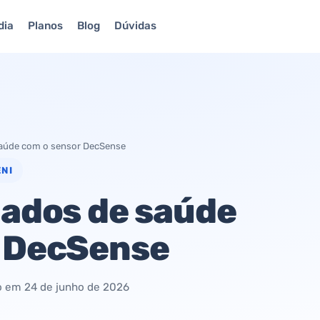
dia
Planos
Blog
Dúvidas
saúde com o sensor DecSense
NI
dados de saúde
r DecSense
do em
24 de junho de 2026