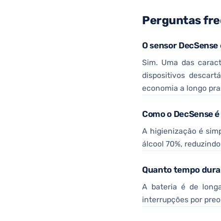
Perguntas fr
O sensor DecSense é
Sim. Uma das caracte
dispositivos descart
economia a longo pra
Como o DecSense é 
A higienização é sim
álcool 70%, reduzind
Quanto tempo dura 
A bateria é de long
interrupções por pre